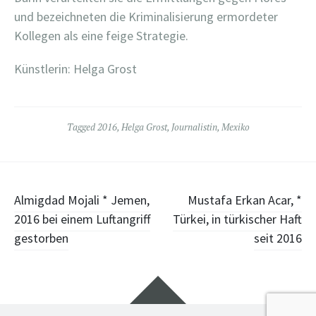
und bezeichneten die Kriminalisierung ermordeter
Kollegen als eine feige Strategie.
Künstlerin: Helga Grost
Tagged
2016
,
Helga Grost
,
Journalistin
,
Mexiko
Post
Almigdad Mojali * Jemen,
Mustafa Erkan Acar, *
2016 bei einem Luftangriff
Türkei, in türkischer Haft
navigation
gestorben
seit 2016
Widgets