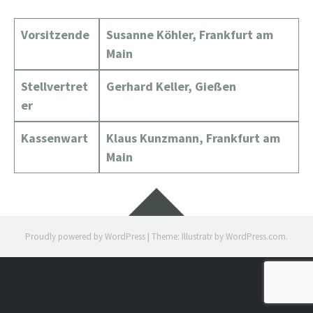
Vorsitzende
Susanne Köhler, Frankfurt am
Main
Stellvertret
Gerhard Keller, Gießen
er
Kassenwart
Klaus Kunzmann, Frankfurt am
Main
Widgets
Proudly powered by WordPress
|
Theme: Illustratr by
WordPress.com
.