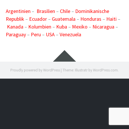
Argentinien
–
Brasilien
–
Chile
–
Dominikanische
Republik
–
Ecuador
–
Guatemala
–
Honduras
–
Haiti
–
Kanada
–
Kolumbien
–
Kuba
–
Mexiko
–
Nicaragua
–
Paraguay
–
Peru
–
USA
–
Venezuela
Widgets
Proudly powered by WordPress
|
Theme: Illustratr by
WordPress.com
.