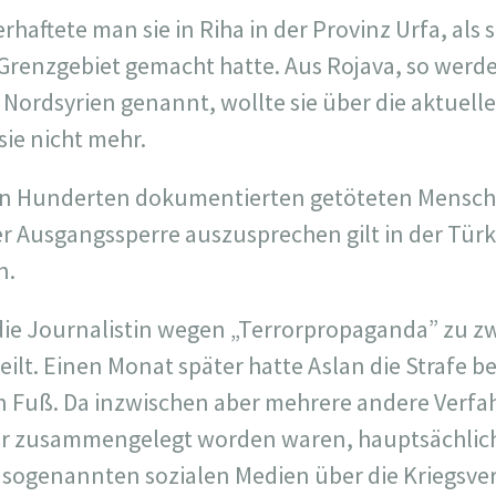
rhaftete man sie in Riha in der Provinz Urfa, als 
e Grenzgebiet gemacht hatte. Aus Rojava, so werd
Nordsyrien genannt, wollte sie über die aktuel
sie nicht mehr.
 den Hunderten dokumentierten getöteten Mensche
r Ausgangssperre auszusprechen gilt in der Türke
n.
die Journalistin wegen „Terrorpropaganda” zu z
teilt. Einen Monat später hatte Aslan die Strafe 
n Fuß. Da inzwischen aber mehrere andere Verfa
ter zusammengelegt worden waren, hauptsächlich
 sogenannten sozialen Medien über die Kriegsve