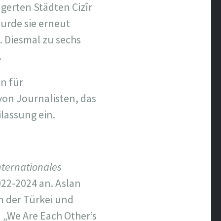
agerten Städten Cizîr
urde sie erneut
. Diesmal zu sechs
.
n für
on Journalisten, das
lassung ein.
nternationales
022-2024 an. Aslan
n der Türkei und
 „We Are Each Other’s