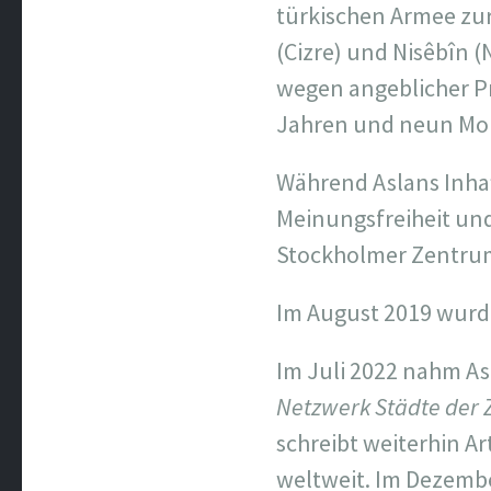
türkischen Armee zur
(Cizre) und Nisêbîn 
wegen angeblicher Pr
Jahren und neun Mona
Während Aslans Inhaf
Meinungsfreiheit un
Stockholmer Zentrum f
Im August 2019 wurde
Im Juli 2022 nahm As
Netzwerk Städte der 
schreibt weiterhin A
weltweit. Im Dezembe