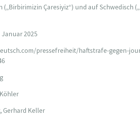
(„Birbirimizin Çaresiyiz“) und auf Schwedisch („B
: Januar 2025
deutsch.com/pressefreiheit/haftstrafe-gegen-jour
46
rg
 Köhler
, Gerhard Keller