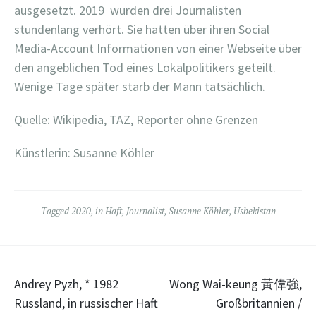
ausgesetzt. 2019
wurden drei Journalisten
stundenlang verhört. Sie hatten über ihren Social
Media-Account Informationen von einer Webseite über
den angeblichen Tod eines Lokalpolitikers geteilt.
Wenige Tage später starb der Mann tatsächlich.
Quelle: Wikipedia, TAZ, Reporter ohne Grenzen
Künstlerin: Susanne Köhler
Tagged
2020
,
in Haft
,
Journalist
,
Susanne Köhler
,
Usbekistan
Post
Andrey Pyzh, * 1982
Wong Wai-keung 黃偉強,
Russland, in russischer Haft
Großbritannien /
navigation