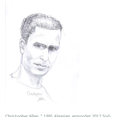
Christopher Allen, * 1991 Algerien, ermordet 2017 Süd-