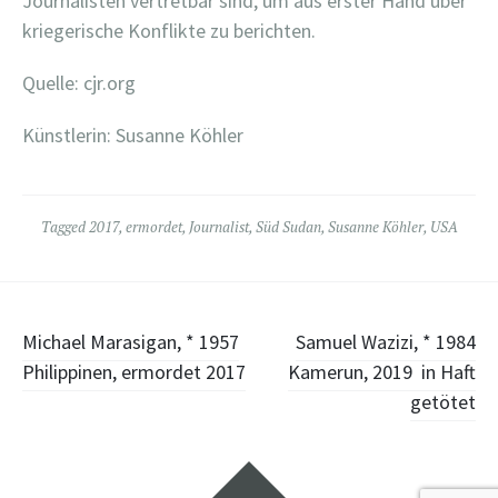
Journalisten vertretbar sind, um aus erster Hand über
kriegerische Konflikte zu berichten.
Quelle: cjr.org
Künstlerin: Susanne Köhler
Tagged
2017
,
ermordet
,
Journalist
,
Süd Sudan
,
Susanne Köhler
,
USA
Post
Michael Marasigan, * 1957
Samuel Wazizi, * 1984
Philippinen, ermordet 2017
Kamerun, 2019 in Haft
navigation
getötet
Widgets