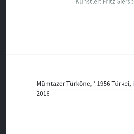
Künstler: Fritz Giers
Post
Mümtazer Türköne, * 1956 Türkei, in
2016
navigation