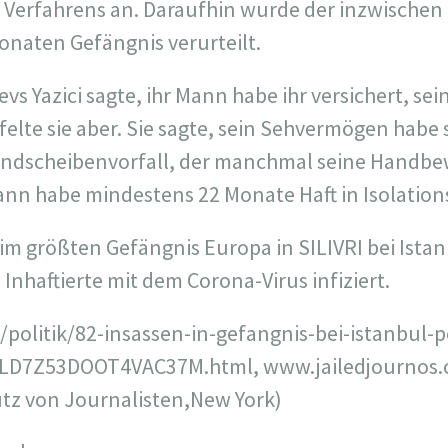
erfahrens an. Daraufhin wurde der inzwischen 47
onaten Gefängnis verurteilt.
evs Yazici sagte, ihr Mann habe ihr versichert, sei
elte sie aber. Sie sagte, sein Sehvermögen habe 
andscheibenvorfall, der manchmal seine Handb
ann habe mindestens 22 Monate Haft in Isolations
 im größten Gefängnis Europa in SILIVRI bei Istan
 Inhaftierte mit dem Corona-Virus infiziert.
politik/82-insassen-in-gefangnis-bei-istanbul-p
LD7Z53DOOT4VAC37M.html, www.jailedjournos.c
tz von Journalisten,New York)