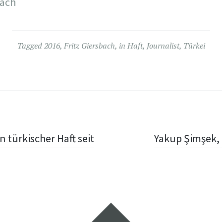
bach
Tagged
2016
,
Fritz Giersbach
,
in Haft
,
Journalist
,
Türkei
 türkischer Haft seit
Yakup Şimşek, *
Widgets