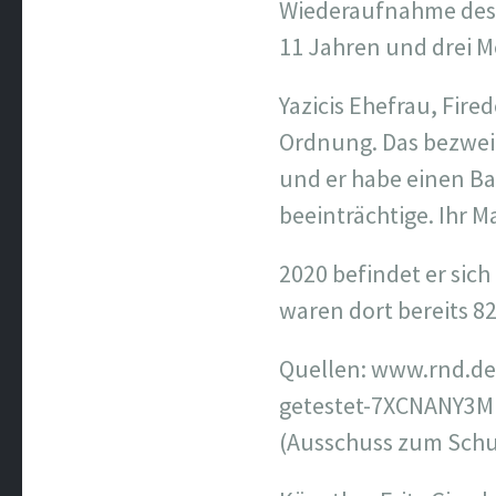
Wiederaufnahme des V
11 Jahren und drei M
Yazicis Ehefrau, Fired
Ordnung. Das bezweif
und er habe einen B
beeinträchtige. Ihr M
2020 befindet er sich
waren dort bereits 82
Quellen: www.rnd.de/
getestet-7XCNANY3M
(Ausschuss zum Schu