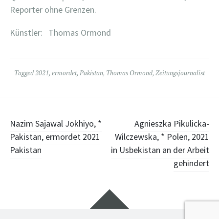
Reporter ohne Grenzen.
Künstler: Thomas Ormond
Tagged
2021
,
ermordet
,
Pakistan
,
Thomas Ormond
,
Zeitungsjournalist
Post
Nazim Sajawal Jokhiyo, *
Agnieszka Pikulicka-
Pakistan, ermordet 2021
Wilczewska, * Polen, 2021
navigation
Pakistan
in Usbekistan an der Arbeit
gehindert
Widgets