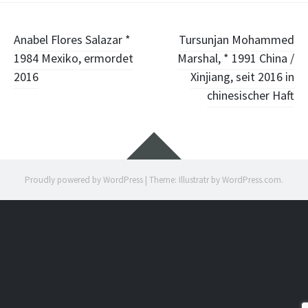
Post
Anabel Flores Salazar *
Tursunjan Mohammed
1984 Mexiko, ermordet
Marshal, * 1991 China /
navigation
2016
Xinjiang, seit 2016 in
chinesischer Haft
Widgets
Proudly powered by WordPress
|
Theme: Illustratr by
WordPress.com
.