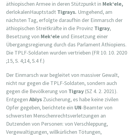
äthiopischen Armee in deren Stützpunkt in
Mek‘ele,
derlokalenHauptstadt
Tigrays.
Umgehend, am
nächsten Tag, erfolgte daraufhin der Einmarsch der
äthiopischen Streitkräfte in die Provinz
Tigray
,
Besetzung von
Mek‘ele
und Einsetzung einer
Übergangsregierung durch das Parlament Äthiopiens.
Die TPLF-Soldaten wurden vertrieben (FR 10. 10. 2020
;15, S. 4;14, S.4 f.)
Der Einmarsch war begleitet von massiver Gewalt,
nicht nur gegen die TPLF-Soldaten, sondern auch
gegen die Bevölkerung von
Tigray
(SZ 4. 2. 2021).
Entgegen
Abiys
Zusicherung, es habe keine zivilen
Opfer gegeben, berichtete ein
UN
-Beamter von
schwersten Menschenrechtsverletzungen an
Dutzenden von Personen: von Verschleppung,
Vergewaltigungen, willkürlichen Tötungen,