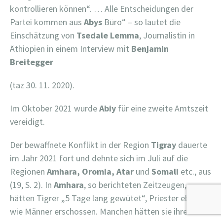
kontrollieren können“. … Alle Entscheidungen der
Partei kommen aus
Abys
Büro“ – so lautet die
Einschätzung von
Tsedale
Lemma
, Journalistin in
Äthiopien in einem Interview mit
Benjamin
Breitegger
(taz 30. 11. 2020).
Im Oktober 2021 wurde
Abiy
für eine zweite Amtszeit
vereidigt.
Der bewaffnete Konflikt in der Region
Tigray
dauerte
im Jahr 2021 fort und dehnte sich im Juli auf die
Regionen
Amhara, Oromia, Atar
und
Somali
etc., aus
(19, S. 2). In
Amhara
, so berichteten Zeitzeugen,
hätten Tigrer „5 Tage lang gewütet“, Priester ebenso
wie Männer erschossen. Manchen hätten sie ihre