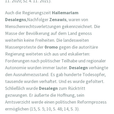
11. 2020; SZ 4. 11. 2021).
Auch die Regierungszeit
Hailemariam
Desalegns
,Nachfolger
Zenawis
, waren von
Menschenrechtsverletzungen gekennzeichnet. Die
Masse der Bevölkerung auf dem Land genoss
weiterhin keine Freiheiten. Die landesweiten
Massenproteste der
0romo
gegen die autoritäre
Regierung weiteten sich aus und eskalierten:
Forderungen nach politischer Teilhabe und regionaler
Autonomie wurden immer lauter.
Desalegn
verhängte
den Ausnahmezustand. Es gab hunderte Todesopfer,
tausende wurden verhaftet. Und es wurde gefoltert.
Schließlich wurde
Desalegn
zum Rücktritt
gezwungen. Er äußerte die Hoffnung, sein
Amtsverzicht werde einen politischen Reformprozess
ermöglichen (15, S. 5; 10, S. 48; 14, S. 3).