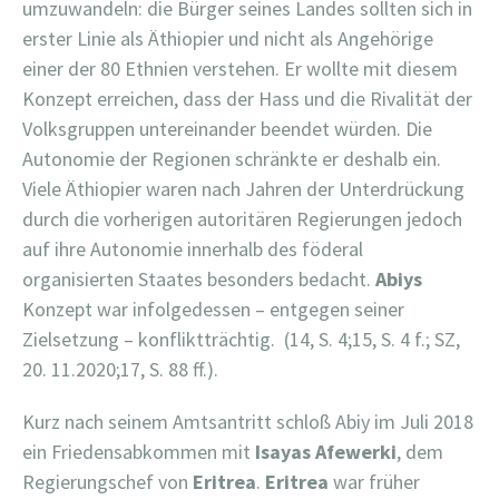
umzuwandeln: die Bürger seines Landes sollten sich in
erster Linie als Äthiopier und nicht als Angehörige
einer der 80 Ethnien verstehen. Er wollte mit diesem
Konzept erreichen, dass der Hass und die Rivalität der
Volksgruppen untereinander beendet würden. Die
Autonomie der Regionen schränkte er deshalb ein.
Viele Äthiopier waren nach Jahren der Unterdrückung
durch die vorherigen autoritären Regierungen jedoch
auf ihre Autonomie innerhalb des föderal
organisierten Staates besonders bedacht.
Abiys
Konzept war infolgedessen – entgegen seiner
Zielsetzung – konfliktträchtig. (14, S. 4;15, S. 4 f.; SZ,
20. 11.2020;17, S. 88 ff.).
Kurz nach seinem Amtsantritt schloß Abiy im Juli 2018
ein Friedensabkommen mit
Isayas Afewerki
, dem
Regierungschef von
Eritrea
.
Eritrea
war früher