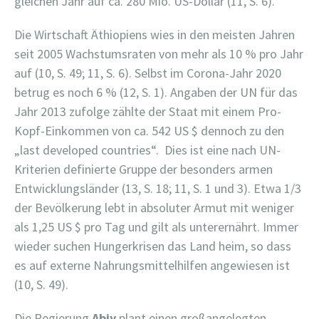
gleichen Jahr auf ca. 280 Mio. US-Dollar (11, S. 6).
Die Wirtschaft Äthiopiens wies in den meisten Jahren
seit 2005 Wachstumsraten von mehr als 10 % pro Jahr
auf (10, S. 49; 11, S. 6). Selbst im Corona-Jahr 2020
betrug es noch 6 % (12, S. 1). Angaben der UN für das
Jahr 2013 zufolge zählte der Staat mit einem Pro-
Kopf-Einkommen von ca. 542 US $ dennoch zu den
„last developed countries“. Dies ist eine nach UN-
Kriterien definierte Gruppe der besonders armen
Entwicklungsländer (13, S. 18; 11, S. 1 und 3). Etwa 1/3
der Bevölkerung lebt in absoluter Armut mit weniger
als 1,25 US $ pro Tag und gilt als unterernährt. Immer
wieder suchen Hungerkrisen das Land heim, so dass
es auf externe Nahrungsmittelhilfen angewiesen ist
(10, S. 49).
Die Regierung
Abiy
plant einen großangelegten