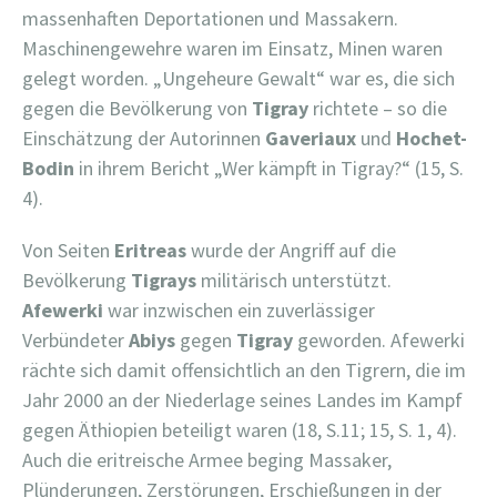
massenhaften Deportationen und Massakern.
Maschinengewehre waren im Einsatz, Minen waren
gelegt worden. „Ungeheure Gewalt“ war es, die sich
gegen die Bevölkerung von
Tigray
richtete – so die
Einschätzung der Autorinnen
Gaveriaux
und
Hochet-
Bodin
in ihrem Bericht „Wer kämpft in Tigray?“ (15, S.
4).
Von Seiten
Eritreas
wurde der Angriff auf die
Bevölkerung
Tigrays
militärisch unterstützt.
Afewerki
war inzwischen ein zuverlässiger
Verbündeter
Abiys
gegen
Tigray
geworden. Afewerki
rächte sich damit offensichtlich an den Tigrern, die im
Jahr 2000 an der Niederlage seines Landes im Kampf
gegen Äthiopien beteiligt waren (18, S.11; 15, S. 1, 4).
Auch die eritreische Armee beging Massaker,
Plünderungen, Zerstörungen, Erschießungen in der