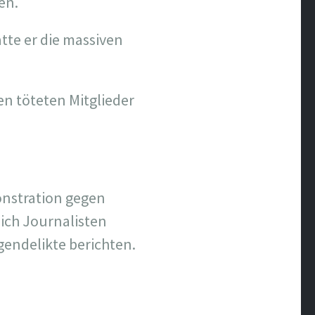
en.
tte er die massiven
n töteten Mitglieder
onstration gegen
sich Journalisten
gendelikte berichten.