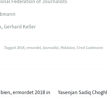
tional Federation of Journalists
oebmann
, Gerhard Keller
Tagged
2018
,
ermordet
,
Journalist
,
Pakistan
,
Ursel Loebmann
abien, ermordet 2018 in
Yasenjan Sadiq Choghla