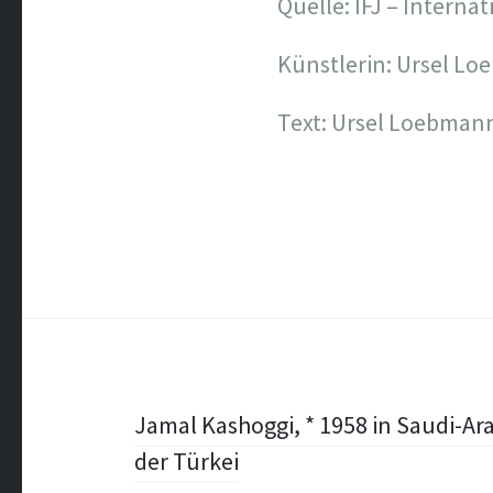
Quelle: IFJ – Interna
Künstlerin: Ursel L
Text: Ursel Loebmann
Post
Jamal Kashoggi, * 1958 in Saudi-Ar
der Türkei
navigation