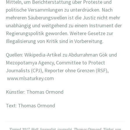
Mitteln, um Berichterstattung über Proteste und
politische Versammlungen zu unterdrücken. Nach
mehreren Säuberungswellen ist die Justiz nicht mehr
unabhängig und weitgehend zu einem Instrument der
Regierungspolitik geworden. Weitere Gesetze zur
Illegalisierung von Kritik sind in Vorbereitung.
Quellen: Wikipedia-Artikel zu Abdurrahman Gök und
Mezopotamya Agency, Committee to Protect
Journalists (CPJ), Reporter ohne Grenzen (RSF),
www.mlsaturkey.com
Künstler: Thomas Ormond
Text: Thomas Ormond
Tagged
2017
,
Haft
,
Journalist
,
journalsi
,
Thomas Ormond
,
Türkei
,
von