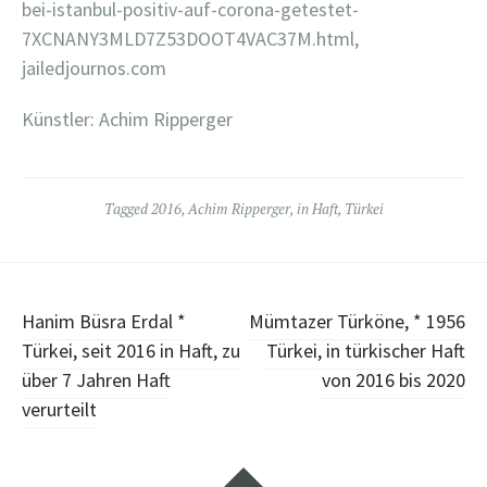
bei-istanbul-positiv-auf-corona-getestet-
7XCNANY3MLD7Z53DOOT4VAC37M.html,
jailedjournos.com
Künstler: Achim Ripperger
Tagged
2016
,
Achim Ripperger
,
in Haft
,
Türkei
Post
Hanim Büsra Erdal *
Mümtazer Türköne, * 1956
Türkei, seit 2016 in Haft, zu
Türkei, in türkischer Haft
navigation
über 7 Jahren Haft
von 2016 bis 2020
verurteilt
Widgets