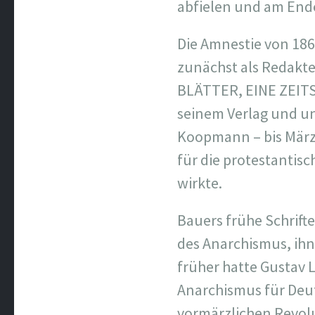
abfielen und am Ende
Die Amnestie von 186
zunächst als Redakte
BLÄTTER, EINE ZEIT
seinem Verlag und un
Koopmann – bis März 
für die protestanti
wirkte.
Bauers frühe Schrifte
des Anarchismus, ihn 
früher hatte Gustav 
Anarchismus für Deut
vormärzlichen Revol