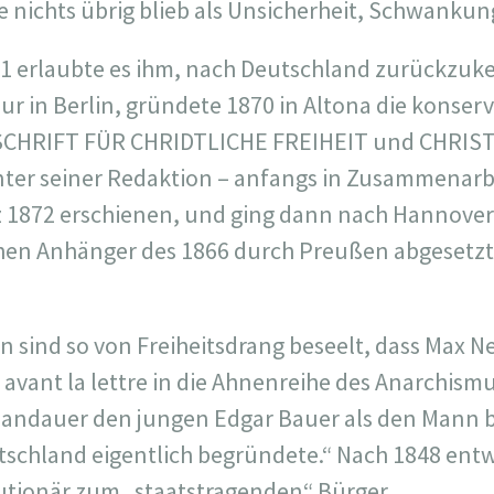
 nichts übrig blieb als Unsicherheit, Schwankun
1 erlaubte es ihm, nach Deutschland zurückzuke
ur in Berlin, gründete 1870 in Altona die konse
SCHRIFT FÜR CHRIDTLICHE FREIHEIT und CHRISTL
ter seiner Redaktion – anfangs in Zusammenarbe
1872 erschienen, und ging dann nach Hannover, 
schen Anhänger des 1866 durch Preußen abgeset
n sind so von Freiheitsdrang beseelt, dass Max Ne
avant la lettre in die Ahnenreihe des Anarchismu
Landauer den jungen Edgar Bauer als den Mann b
schland eigentlich begründete.“ Nach 1848 entwi
utionär zum „staatstragenden“ Bürger.