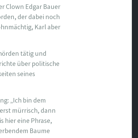
der Clown Edgar Bauer
orden, der dabei noch
 ohnmächtig, Karl aber
hörden tätig und
ichte über politische
eiten seines
ng: „Ich bin dem
 erst mürrisch, dann
s hier eine Phrase,
rsterbendem Baume