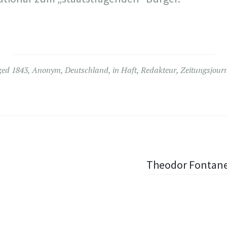
ged
1843
,
Anonym
,
Deutschland
,
in Haft
,
Redakteur
,
Zeitungsjourn
Theodor Fontane,