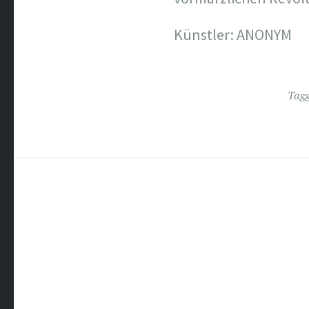
Künstler: ANONYM
Tag
Post
navigation