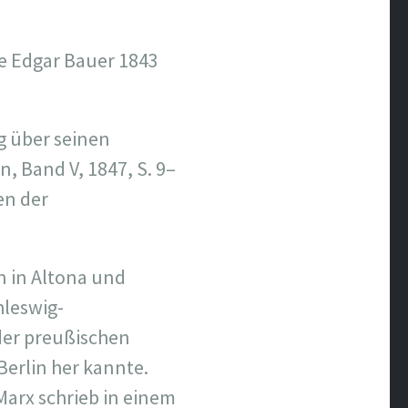
de Edgar Bauer 1843
g über seinen
n, Band V, 1847, S. 9–
en der
n in Altona und
hleswig-
 der preußischen
 Berlin her kannte.
Marx schrieb in einem