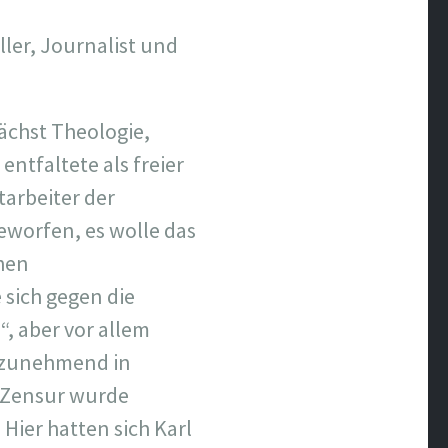
ller, Journalist und
ächst Theologie,
ntfaltete als freier
itarbeiter der
worfen, es wolle das
chen
 sich gegen die
“, aber vor allem
Z zunehmend in
e Zensur wurde
Hier hatten sich Karl