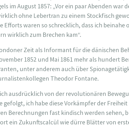
ngels im August 1857: „Vor ein paar Abenden war 
 wirklich ohne Lebertran zu einem Stockfisch gew
 Die Efforts waren so schrecklich, dass ich beinahe
dern wirklich zum Brechen kam“.
Londoner Zeit als Informant für die dänischen Be
ovember 1852 und Mai 1861 mehr als hundert Ber
ranten, unter anderem auch über Spionagetätigk
rnalistenkollegen Theodor Fontane.
 sich ausdrücklich von der revolutionären Bewegu
 gefolgt, ich habe diese Vorkämpfer der Freiheit
hren Berechnungen fast kindisch werden sehen, bi
dort ein Zukunftscalcül wie dürre Blätter von e