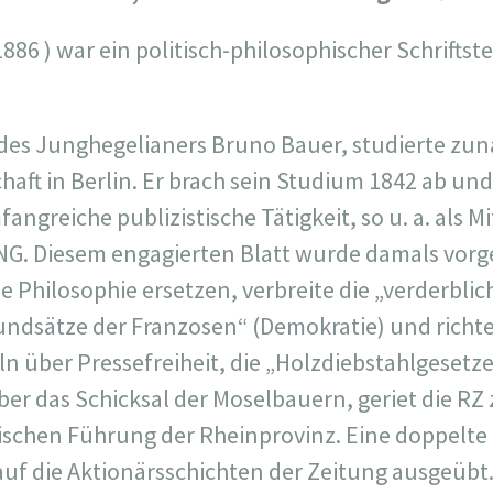
886 ) war ein politisch-philosophischer Schriftste
des Junghegelianers Bruno Bauer, studierte zun
ft in Berlin. Er brach sein Studium 1842 ab und e
fangreiche publizistische Tätigkeit, so u. a. als M
. Diesem engagierten Blatt wurde damals vorge
e Philosophie ersetzen, verbreite die „verderbli
undsätze der Franzosen“ (Demokratie) und richte
ln über Pressefreiheit, die „Holzdiebstahlgesetze
ber das Schicksal der Moselbauern, geriet die R
itischen Führung der Rheinprovinz. Eine doppelt
uf die Aktionärsschichten der Zeitung ausgeübt. 