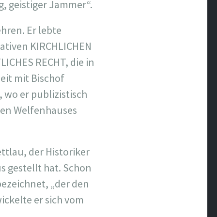
g, geistiger Jammer“.
hren. Er lebte
rvativen KIRCHLICHEN
ICHES RECHT, die in
it mit Bischof
wo er publizistisch
zten Welfenhauses
ttlau, der Historiker
s gestellt hat. Schon
ezeichnet, „der den
ckelte er sich vom