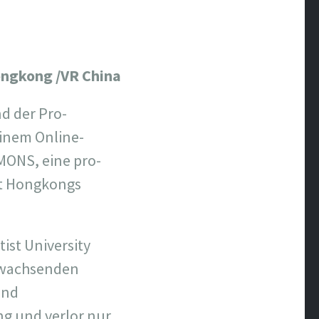
Hongkong /VR China
d der Pro-
inem Online-
ONS, eine pro-
eit Hongkongs
ist University
r wachsenden
end
ng und verlor nur