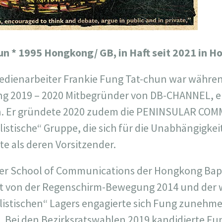
hun
* 1995 Hongkong/ GB, in Haft seit 2021 in 
edienarbeiter Frankie Fung Tat-chun war währen
 2019 – 2020 Mitbegründer von DB-CHANNEL, e
 Er gründete 2020 zudem die PENINSULAR COMM
listische“ Gruppe, die sich für die Unabhängigk
te als deren Vorsitzender.
er School of Communications der Hongkong Bapt
iert von der Regenschirm-Bewegung 2014 und de
alistischen“ Lagers engagierte sich Fung zunehm
h. Bei den Bezirksratswahlen 2019 kandidierte Fu