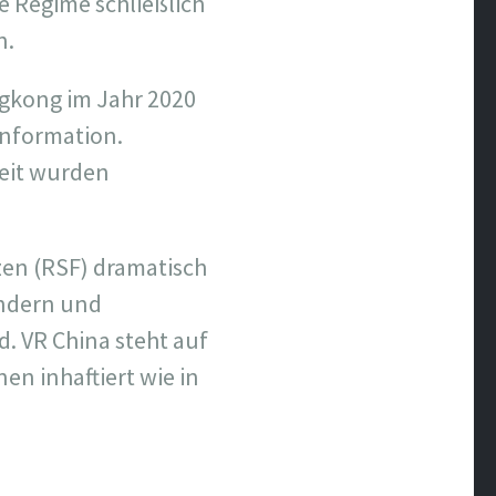
e Regime schließlich
n.
ngkong im Jahr 2020
Information.
heit wurden
zen (RSF) dramatisch
ändern und
d. VR China steht auf
en inhaftiert wie in