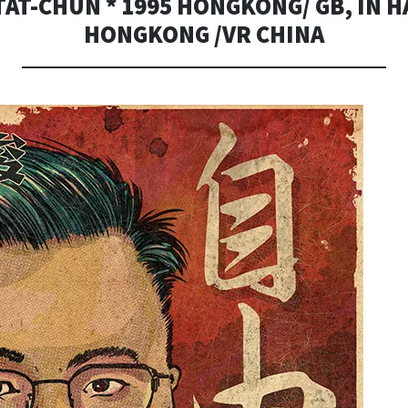
AT-CHUN * 1995 HONGKONG/ GB, IN HA
HONGKONG /VR CHINA