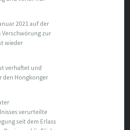
anuar 2021 auf der
n Verschwörung zur
st wieder
t verhaftet und
für den Hongkonger
nter
isses verurteilte
egung seit dem Erlass