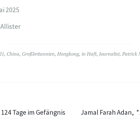
ai 2025
Allister
21
,
China
,
Großbritannien
,
Hongkong
,
in Haft
,
Journalist
,
Patrick 
 124 Tage im Gefängnis
Jamal Farah Adan, *