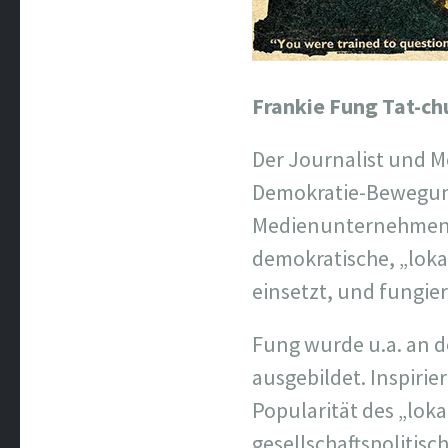
Frankie Fung Tat-c
Der Journalist und M
Demokratie-Bewegung
Medienunternehmen.
demokratische, „loka
einsetzt, und fungier
Fung wurde u.a. an d
ausgebildet. Inspir
Popularität des „lok
gesellschaftspolitisc