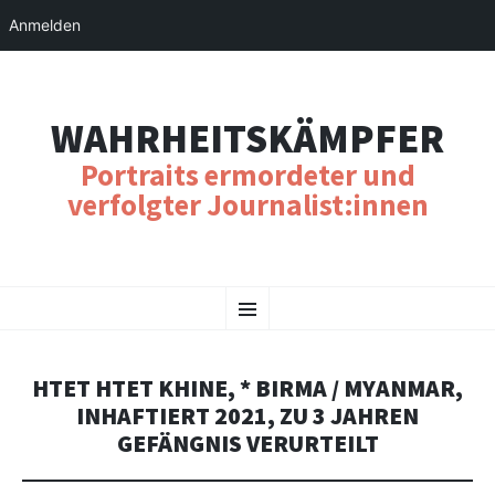
Anmelden
WAHRHEITSKÄMPFER
Portraits ermordeter und
verfolgter Journalist:innen
SKIP
Menu
TO
CONTENT
HTET HTET KHINE, * BIRMA / MYANMAR,
INHAFTIERT 2021, ZU 3 JAHREN
GEFÄNGNIS VERURTEILT