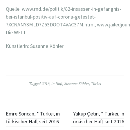
Quelle: www.rnd.de/politik/82-insassen-in-gefangnis-
bei-istanbul-positiv-auf-corona-getestet-
7XCNANY3MLD7Z53DOOT4VAC37M.html, www.jailedjour
Die WELT
Künstlerin: Susanne Köhler
Tagged
2016
,
in Haft
,
Susanne Köhler
,
Türkei
Post
Emre Soncan, * Türkei, in
Yakup Çetin, * Türkei, in
türkischer Haft seit 2016
türkischer Haft seit 2016
navigation