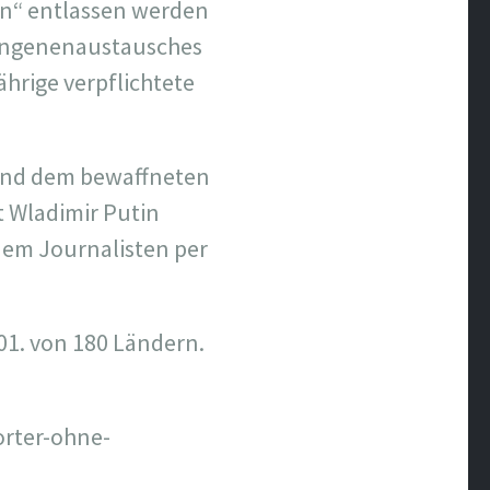
en“ entlassen werden
fangenenaustausches
hrige verpflichtete
 und dem bewaffneten
t Wladimir Putin
 dem Journalisten per
101. von 180 Ländern.
orter-ohne-