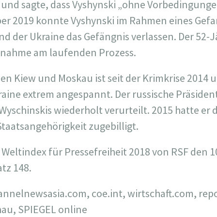
 und sagte, dass Vyshynski „ohne Vorbedingung
mber 2019 konnte Vyshynski im Rahmen eines Ge
d der Ukraine das Gefängnis verlassen. Der 52-Jä
ilnahme am laufenden Prozess.
hen Kiew und Moskau ist seit der Krimkrise 2014
kraine extrem angespannt. Der russische Präsiden
Wyschinskis wiederholt verurteilt. 2015 hatte er
Staatsangehörigkeit zugebilligt.
m Weltindex für Pressefreiheit 2018 von RSF den 
atz 148.
hannelnewsasia.com, coe.int, wirtschaft.com, rep
hau, SPIEGEL online