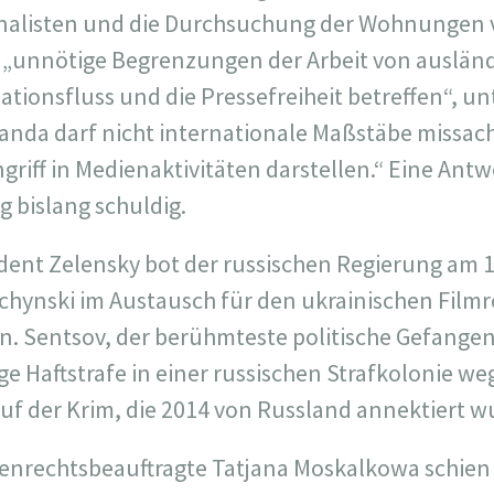
alisten und die Durchsuchung der Wohnungen v
 „unnötige Begrenzungen der Arbeit von ausländ
ationsfluss und die Pressefreiheit betreffen“, un
nda darf nicht internationale Maßstäbe missac
iff in Medienaktivitäten darstellen.“ Eine Antwo
g bislang schuldig.
ident Zelensky bot der russischen Regierung am 1
ychynski im Austausch für den ukrainischen Filmr
. Sentsov, der berühmteste politische Gefangen
ige Haftstrafe in einer russischen Strafkolonie 
uf der Krim, die 2014 von Russland annektiert w
henrechtsbeauftragte Tatjana Moskalkowa schien