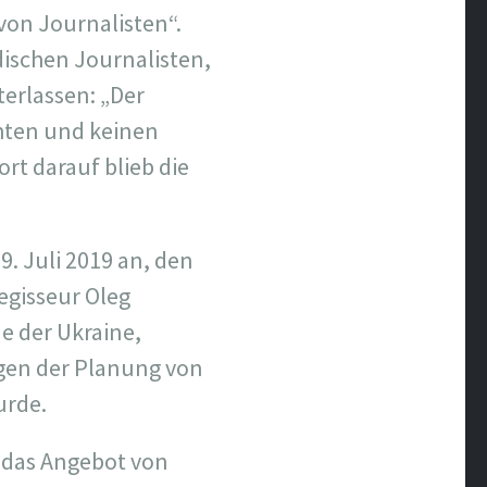
on Journalisten“.
ischen Journalisten,
terlassen: „Der
hten und keinen
rt darauf blieb die
9. Juli 2019 an, den
egisseur Oleg
e der Ukraine,
wegen der Planung von
urde.
 das Angebot von