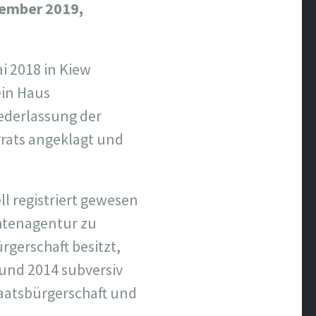
ptember 2019,
i 2018 in Kiew
ein Haus
iederlassung der
rrats angeklagt und
ll registriert gewesen
chtenagentur zu
rgerschaft besitzt,
 und 2014 subversiv
taatsbürgerschaft und