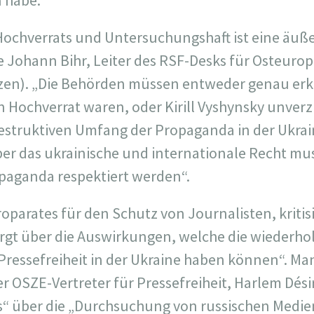
 habe.
ochverrats und Untersuchungshaft ist eine äuße
e Johann Bihr, Leiter des RSF-Desks für Osteuro
zen). „Die Behörden müssen entweder genau erkl
 Hochverrat waren, oder Kirill Vyshynsky unverz
struktiven Umfang der Propaganda in der Ukrain
ber das ukrainische und internationale Recht mus
aganda respektiert werden“.
roparates für den Schutz von Journalisten, kriti
orgt über die Auswirkungen, welche die wiederh
 Pressefreiheit in der Ukraine haben können“. Ma
 OSZE-Vertreter für Pressefreiheit, Harlem Dési
s“ über die „Durchsuchung von russischen Medien