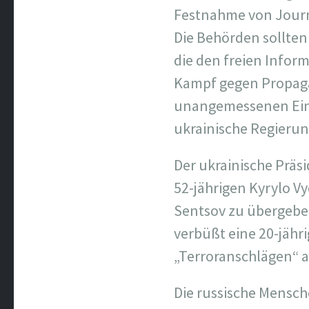
Festnahme von Journ
Die Behörden sollten
die den freien Inform
Kampf gegen Propaga
unangemessenen Eingr
ukrainische Regierun
Der ukrainische Präs
52-jährigen Kyrylo V
Sentsov zu übergeben
verbüßt eine 20-jähr
„Terroranschlägen“ a
Die russische Mensc