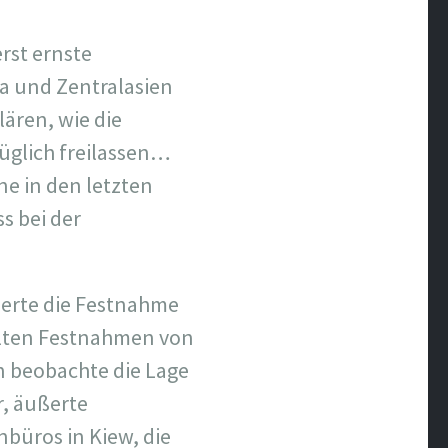
rst ernste
pa und Zentralasien
ären, wie die
üglich freilassen…
e in den letzten
s bei der
sierte die Festnahme
olten Festnahmen von
n beobachte die Lage
r, äußerte
büros in Kiew, die