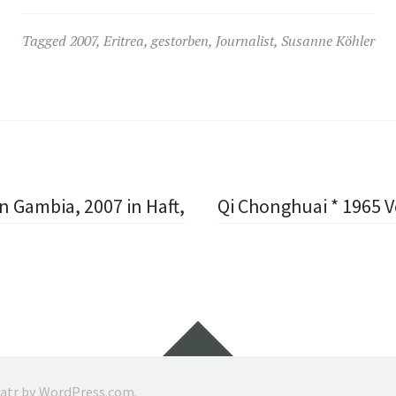
Tagged
2007
,
Eritrea
,
gestorben
,
Journalist
,
Susanne Köhler
in Gambia, 2007 in Haft,
Qi Chonghuai * 1965 Vo
Widgets
ratr by
WordPress.com
.