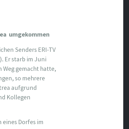
ritrea umgekommen
lichen Senders ERI-TV
 Er starb im Juni
n Weg gemacht hatte,
ngen, so mehrere
itrea aufgrund
und Kollegen
 eines Dorfes im