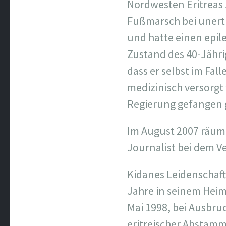
Nordwesten Eritreas
Fußmarsch bei unertr
und hatte einen epile
Zustand des 40-Jährig
dass er selbst im Fa
medizinisch versorgt
Regierung gefangen
Im August 2007 räumte
Journalist bei dem V
Kidanes Leidenschaft
Jahre in seinem Heima
Mai 1998, bei Ausbru
eritreischer Abstamm