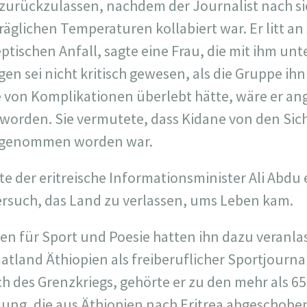
 zurückzulassen, nachdem der Journalist nach s
äglichen Temperaturen kollabiert war. Er litt a
ptischen Anfall, sagte eine Frau, die mit ihm un
en sei nicht kritisch gewesen, als die Gruppe ihn 
lle von Komplikationen überlebt hätte, wäre er 
 worden. Sie vermutete, dass Kidane von den Sich
 genommen worden war.
 der eritreische Informationsminister Ali Abdu e
ersuch, das Land zu verlassen, ums Leben kam.
en für Sport und Poesie hatten ihn dazu veranlas
tland Äthiopien als freiberuflicher Sportjournal
ch des Grenzkriegs, gehörte er zu den mehr als 
ung, die aus Äthiopien nach Eritrea abgeschob