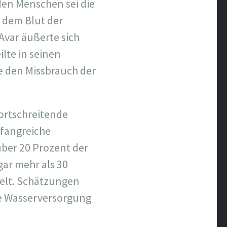
den Menschen sei die
s dem Blut der
Avar äußerte sich
lte in seinen
e den Missbrauch der
fortschreitende
fangreiche
über 20 Prozent der
ar mehr als 30
elt. Schätzungen
ie Wasserversorgung