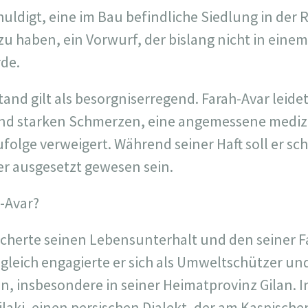
uldigt, eine im Bau befindliche Siedlung in der 
zu haben, ein Vorwurf, der bislang nicht in einem
de.
and gilt als besorgniserregend. Farah-Avar leide
d starken Schmerzen, eine angemessene mediz
folge verweigert. Während seiner Haft soll er sc
er ausgesetzt gewesen sein.
-Avar?
cherte seinen Lebensunterhalt und den seiner Fa
leich engagierte er sich als Umweltschützer und 
n, insbesondere in seiner Heimatprovinz Gilan. I
Gilaki, einen persischen Dialekt, der am Kaspisc