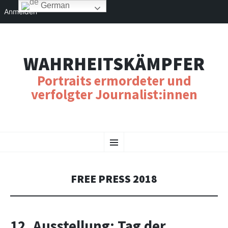
German
Anmelden
WAHRHEITSKÄMPFER
Portraits ermordeter und
verfolgter Journalist:innen
SKIP
Menu
TO
CONTENT
FREE PRESS 2018
12. Ausstellung: Tag der