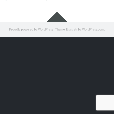
Widgets
Proudly powered by WordPress
|
Theme: Illustratr by
WordPress.com
.