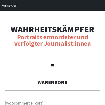
Anmelden
WAHRHEITSKÄMPFER
Portraits ermordeter und
verfolgter Journalist:innen
SKIP
Menu
TO
CONTENT
WARENKORB
[woocommerce_cart]