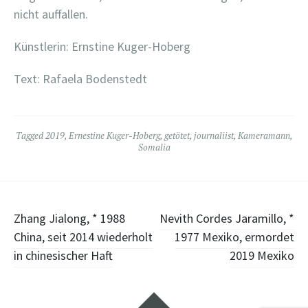
nicht auffallen.
Künstlerin: Ernstine Kuger-Hoberg
Text: Rafaela Bodenstedt
Tagged
2019
,
Ernestine Kuger-Hoberg
,
getötet
,
journaliist
,
Kameramann
,
Somalia
Post
Zhang Jialong, * 1988
Nevith Cordes Jaramillo, *
China, seit 2014 wiederholt
1977 Mexiko, ermordet
navigation
in chinesischer Haft
2019 Mexiko
Widgets