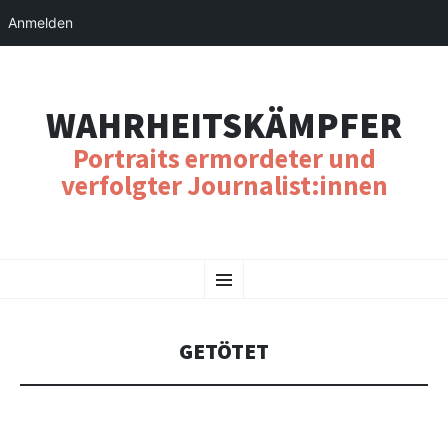
Anmelden
WAHRHEITSKÄMPFER
Portraits ermordeter und
verfolgter Journalist:innen
SKIP
Menu
TO
CONTENT
GETÖTET