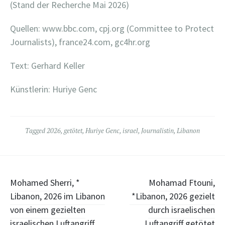
(Stand der Recherche Mai 2026)
Quellen: www.bbc.com, cpj.org (Committee to Protect
Journalists), france24.com, gc4hr.org
Text: Gerhard Keller
Künstlerin: Huriye Genc
Tagged
2026
,
getötet
,
Huriye Genc
,
israel
,
Journalistin
,
Libanon
Post
Mohamed Sherri, *
Mohamad Ftouni,
Libanon, 2026 im Libanon
*Libanon, 2026 gezielt
navigation
von einem gezielten
durch israelischen
israelischen Luftangriff
Luftangriff getötet