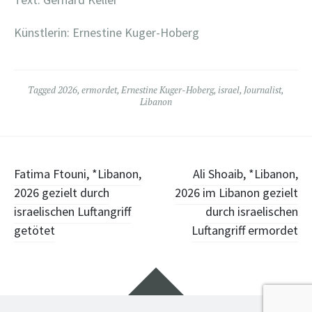
Künstlerin: Ernestine Kuger-Hoberg
Tagged
2026
,
ermordet
,
Ernestine Kuger-Hoberg
,
israel
,
Journalist
,
Libanon
Post
Fatima Ftouni, *Libanon,
Ali Shoaib, *Libanon,
2026 gezielt durch
2026 im Libanon gezielt
navigation
israelischen Luftangriff
durch israelischen
getötet
Luftangriff ermordet
Widgets