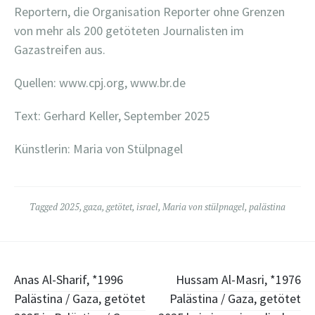
Reportern, die Organisation Reporter ohne Grenzen
von mehr als 200 getöteten Journalisten im
Gazastreifen aus.
Quellen: www.cpj.org, www.br.de
Text: Gerhard Keller, September 2025
Künstlerin: Maria von Stülpnagel
Tagged
2025
,
gaza
,
getötet
,
israel
,
Maria von stülpnagel
,
palästina
Post
Anas Al-Sharif, *1996
Hussam Al-Masri, *1976
Palästina / Gaza, getötet
Palästina / Gaza, getötet
navigation