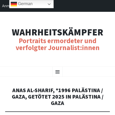
German
Anmelden
WAHRHEITSKÄMPFER
Portraits ermordeter und
verfolgter Journalist:innen
SKIP
Menu
TO
CONTENT
ANAS AL-SHARIF, *1996 PALÄSTINA /
GAZA, GETÖTET 2025 IN PALÄSTINA /
GAZA