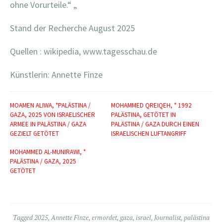
ohne Vorurteile.“ „
Stand der Recherche August 2025
Quellen : wikipedia, www.tagesschau.de
Künstlerin: Annette Finze
MOAMEN ALIWA, *PALÄSTINA /
MOHAMMED QREIQEH, * 1992
GAZA, 2025 VON ISRAELISCHER
PALÄSTINA, GETÖTET IN
ARMEE IN PALÄSTINA / GAZA
PALÄSTINA / GAZA DURCH EINEN
GEZIELT GETÖTET
ISRAELISCHEN LUFTANGRIFF
MOHAMMED AL-MUNIRAWI, *
PALÄSTINA / GAZA, 2025
GETÖTET
Tagged
2025
,
Annette Finze
,
ermordet
,
gaza
,
israel
,
Journalist
,
palästina