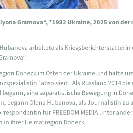
Alyona Gramova“,
*1982 Ukraine, 2025 von der
 Hubanova arbeitete als Kriegsberichterstatterin
Gramova“.
egion Donezk im Osten der Ukraine und hatte ur
zspezialistin” absolviert. Als Russland 2014 die
d begann, eine separatistische Bewegung in Don
, begann Olena Hubanova, als Journalistin zu a
Korrespondentin für FREEDOM MEDIA unter ande
 in ihrer Heimatregion Donezk.