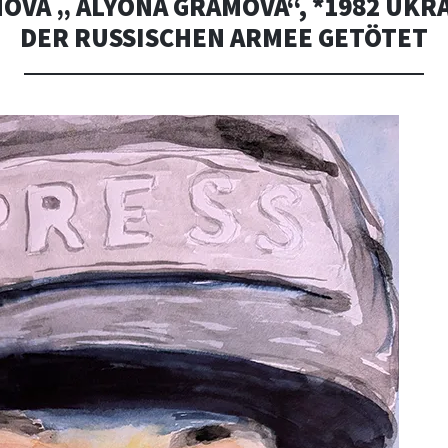
VA „ ALYONA GRAMOVA“, *1982 UKRA
DER RUSSISCHEN ARMEE GETÖTET