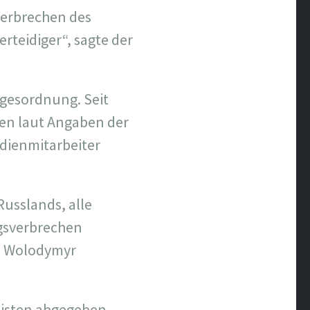
Verbrechen des
rteidiger“, sagte der
Tagesordnung. Seit
den laut Angaben der
dienmitarbeiter
Russlands, alle
gsverbrechen
nt Wolodymyr
listen abgegeben.