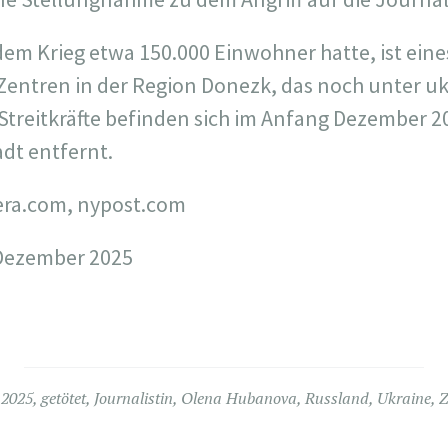
dem Krieg etwa 150.000 Einwohner hatte, ist ein
 Zentren in der Region Donezk, das noch unter uk
n Streitkräfte befinden sich im Anfang Dezember 
adt entfernt.
era.com, nypost.com
 Dezember 2025
d
2025
,
getötet
,
Journalistin
,
Olena Hubanova
,
Russland
,
Ukraine
,
Z