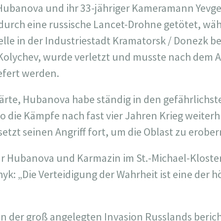
a Hubanova und ihr 33-jähriger Kameramann Yev
durch eine russische Lancet-Drohne getötet, währ
elle in der Industriestadt Kramatorsk / Donezk b
Kolychev, wurde verletzt und musste nach dem An
efert werden.
te, Hubanova habe ständig in den gefährlichst
o die Kämpfe nach fast vier Jahren Krieg weiterh
etzt seinen Angriff fort, um die Oblast zu erober
für Hubanova und Karmazin im St.-Michael-Kloster
hyk: „Die Verteidigung der Wahrheit ist eine der
en der groß angelegten Invasion Russlands berich