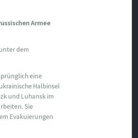
 russischen Armee
 unter dem
sprünglich eine
 ukrainische Halbinsel
ezk und Luhansk im
rbeiten. Sie
rem Evakuierungen