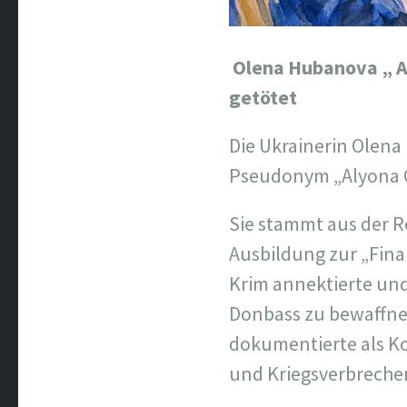
Olena Hubanova „ 
getötet
Die Ukrainerin Olena
Pseudonym „Alyona 
Sie stammt aus der R
Ausbildung zur „Finan
Krim annektierte un
Donbass zu bewaffnen
dokumentierte als 
und Kriegsverbrechen