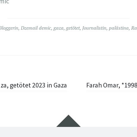
emic
Bloggerin
,
Dzemail demic
,
gaza
,
getötet
,
Journalistin
,
palästina
,
Ra
aza, getötet 2023 in Gaza
Farah Omar, *199
Widgets