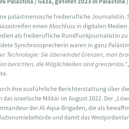
96 Palästina / Gaza, getötet 2023 in Palästina 
e palästinensische freiberufliche Journalistin. S
Gazastreifen einen Abschluss in digitalen Medie
dien als freiberufliche Rundfunkjournalistin zu 
ildete Synchronsprecherin waren in ganz Palästin
 der Technologie: Sie überwindet Grenzen, man br
ion berichten, die Möglichkeiten sind grenzenlos.“
te.
rch ihre ausführliche Berichterstattung über di
 das israelische Militär im August 2022. Der „Lö
mandeur der Al-Aqsa-Brigaden, die als bewaffn
e Autonomiebehörde und damit das Westjordanlan