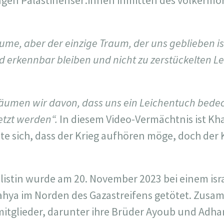
ungen Palästinenser:innen inmitten des völkermö
ume, aber der einzige Traum, der uns geblieben ist
d erkennbar bleiben und nicht zu zerstückelten L
räumen wir davon, dass uns ein Leichentuch bede
etzt werden“.
In diesem Video-Vermächtnis ist K
e sich, dass der Krieg aufhören möge, doch der K
listin wurde am 20. November 2023 bei einem isra
 Lahya im Norden des Gazastreifens getötet. Zusa
nmitglieder, darunter ihre Brüder Ayoub und Adh