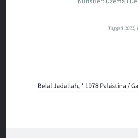
Künstler: Dzemail D
Tagged
2023
,
Post
Belal Jadallah, * 1978 Palästina / G
navigation