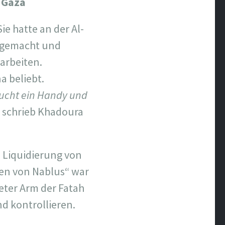
/ Gaza
ie hatte an der Al-
n gemacht und
arbeiten.
a beliebt.
aucht ein Handy und
, schrieb Khadoura
e Liquidierung von
wen von Nablus“ war
eter Arm der Fatah
d kontrollieren.