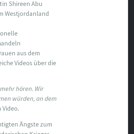
tin Shireen Abu
 im Westjordanland
ionelle
ehandeln
 Frauen aus dem
eiche Videos über die
 mehr hören. Wir
ommen würden, an dem
m Video.
echtigten Ängste zum