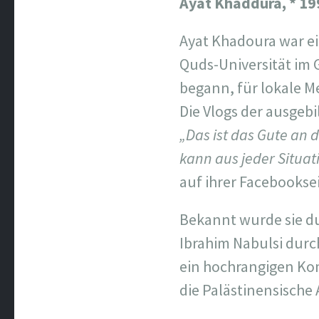
Ayat Khaddura, *
19
Ayat Khadoura war ein
Quds-Universität im 
begann, für lokale Me
Die Vlogs der ausgeb
„Das ist das Gute an
kann aus jeder Situat
auf ihrer Facebooksei
Bekannt wurde sie du
Ibrahim Nabulsi durch
ein hochrangigen Kom
die Palästinensisch