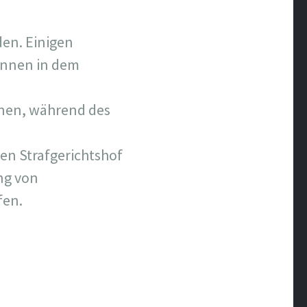
den. Einigen
:innen in dem
nnen, während des
en Strafgerichtshof
ng von
fen.