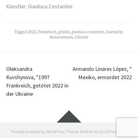
Künstler: Gianluca Costantini
Tagged
2022
,
Frankreich
,
getötet
,
gianluca costantini
,
Journalist
,
Kameramann
,
Ukraine
Post
Oleksandra
Armando Linares López, *
Kuvshynova, *1997
Mexiko, ermordet 2022
navigation
Frankreich, getötet 2022 in
der Ukraine
Widgets
Proudly powered by WordPress
|
Theme: Illustratr by
WordPress.com
.