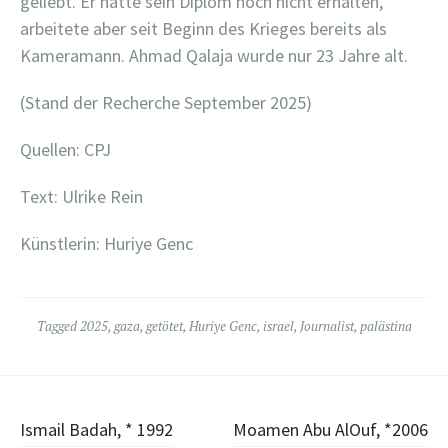
geliebt. Er hätte sein Diplom noch nicht erhalten,
arbeitete aber seit Beginn des Krieges bereits als
Kameramann.
Ahmad Qalaja wurde nur 23 Jahre alt.
(Stand der Recherche September 2025)
Quellen: CPJ
Text: Ulrike Rein
Künstlerin: Huriye Genc
Tagged
2025
,
gaza
,
getötet
,
Huriye Genc
,
israel
,
Journalist
,
palästina
Post
Ismail Badah, * 1992
Moamen Abu AlOuf, *2006