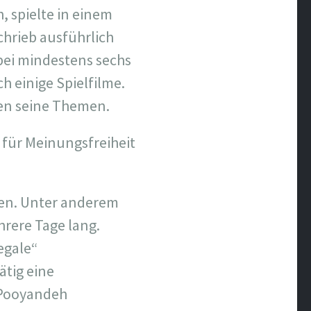
, spielte in einem
chrieb ausführlich
 bei mindestens sechs
 einige Spielfilme.
ren seine Themen.
 für Meinungsfreiheit
en. Unter anderem
rere Tage lang.
egale“
ätig eine
 Pooyandeh