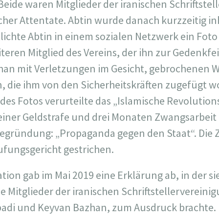
eide waren Mitglieder der iranischen Schriftste
her Attentate. Abtin wurde danach kurzzeitig inh
tlichte Abtin in einem sozialen Netzwerk ein Fot
eren Mitglied des Vereins, der ihn zur Gedenkfeie
fshan mit Verletzungen im Gesicht, gebrochene
, die ihm von den Sicherheitskräften zugefügt 
des Fotos verurteilte das „Islamische Revolution
u einer Geldstrafe und drei Monaten Zwangsarbeit
 Begründung: „Propaganda gegen den Staat“. Die
ufungsgericht gestrichen.
tion gab im Mai 2019 eine Erklärung ab, in der si
e Mitglieder der iranischen Schriftstellervereini
di und Keyvan Bazhan, zum Ausdruck brachte. 