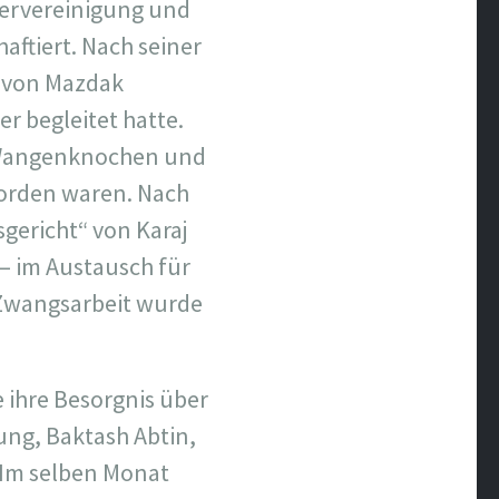
llervereinigung und
aftiert. Nach seiner
o von Mazdak
r begleitet hatte.
n Wangenknochen und
worden waren. Nach
sgericht“ von Karaj
 – im Austausch für
 Zwangsarbeit wurde
e ihre Besorgnis über
gung, Baktash Abtin,
Im selben Monat