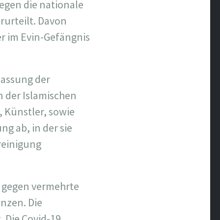
gen die nationale
rurteilt. Davon
er im Evin-Gefängnis
lassung der
in der Islamischen
r, Künstler, sowie
g ab, in der sie
ereinigung
st gegen vermehrte
nzen. Die
. Die Covid-19