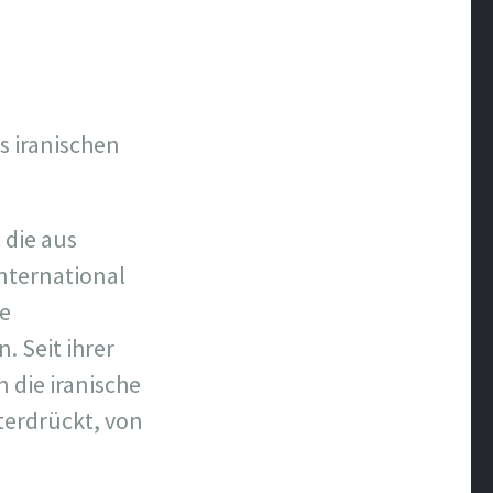
s iranischen
 die aus
nternational
ne
. Seit ihrer
die iranische
nterdrückt, von