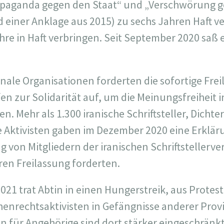
paganda gegen den Staat“ und „Verschwörung ge
 einer Anklage aus 2015) zu sechs Jahren Haft ve
hre in Haft verbringen. Seit September 2020 saß 
nale Organisationen forderten die sofortige Frei
efen zur Solidarität auf, um die Meinungsfreiheit 
n. Mehr als 1.300 iranische Schriftsteller, Dichte
e Aktivisten gaben im Dezember 2020 eine Erklärun
g von Mitgliedern der iranischen Schriftstellerv
ren Freilassung forderten.
2021 trat Abtin in einen Hungerstreik, aus Prote
enrechtsaktivisten in Gefängnisse anderer Provi
 für Angehörige sind dort stärker eingeschränkt