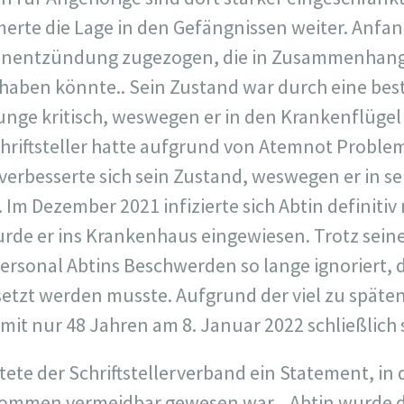
rte die Lage in den Gefängnissen weiter. Anfang
genentzündung zugezogen, die in Zusammenhang 
 haben könnte.. Sein Zustand war durch eine be
nge kritisch, weswegen er in den Krankenflügel
chriftsteller hatte aufgrund von Atemnot Proble
 verbesserte sich sein Zustand, weswegen er in s
Im Dezember 2021 infizierte sich Abtin definitiv
rde er ins Krankenhaus eingewiesen. Trotz sei
rsonal Abtins Beschwerden so lange ignoriert, da
etzt werden musste. Aufgrund der viel zu späte
 mit nur 48 Jahren am 8. Januar 2022 schließlich
te der Schriftstellerverband ein Statement, in d
lkommen vermeidbar gewesen war. „Abtin wurde d