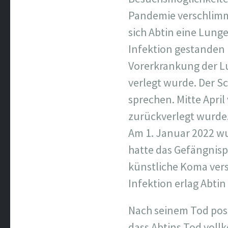
Pandemie verschlimme
sich Abtin eine Lun
Infektion gestanden
Vorerkrankung der Lu
verlegt wurde. Der S
sprechen. Mitte April
zurückverlegt wurde. 
Am 1. Januar 2022 wu
hatte das Gefängnispe
künstliche Koma vers
Infektion erlag Abtin
Nach seinem Tod poste
dass Abtins Tod vol