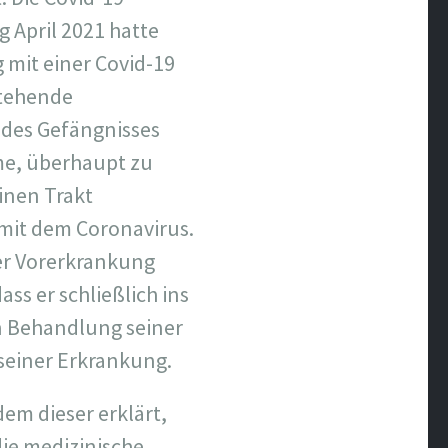
 April 2021 hatte
mit einer Covid-19
stehende
 des Gefängnisses
me, überhaupt zu
einen Trakt
 mit dem Coronavirus.
ner Vorerkrankung
ss er schließlich ins
n Behandlung seiner
 seiner Erkrankung.
em dieser erklärt,
ie medizinische