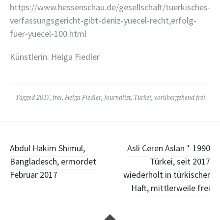
https://www.hessenschau.de/gesellschaft/tuerkisches-
verfassungsgericht-gibt-deniz-yuecel-recht,erfolg-
fuer-yuecel-100.html
Künstlerin: Helga Fiedler
Tagged
2017
,
frei
,
Helga Fiedler
,
Journalist
,
Türkei
,
vorübergehend frei
Post
Abdul Hakim Shimul,
Asli Ceren Aslan * 1990
Bangladesch, ermordet
Türkei, seit 2017
navigation
Februar 2017
wiederholt in türkischer
Haft, mittlerweile frei