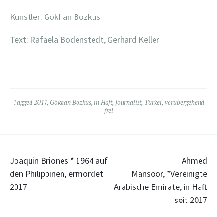
Künstler: Gökhan Bozkus
Text: Rafaela Bodenstedt, Gerhard Keller
Tagged
2017
,
Gökhan Bozkus
,
in Haft
,
Journalist
,
Türkei
,
vorübergehend
frei
Post
Joaquin Briones * 1964 auf
Ahmed
den Philippinen, ermordet
Mansoor, *Vereinigte
navigation
2017
Arabische Emirate, in Haft
seit 2017