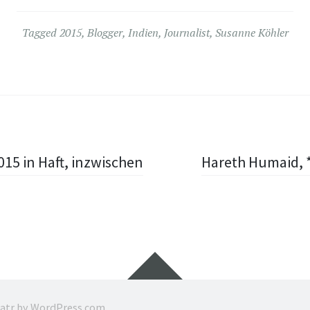
Tagged
2015
,
Blogger
,
Indien
,
Journalist
,
Susanne Köhler
015 in Haft, inzwischen
Hareth Humaid, 
Widgets
ratr by
WordPress.com
.