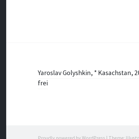
Post
Yaroslav Golyshkin, * Kasachstan, 2
frei
navigation
Proudly powered by WordPress
|
Theme: Illust