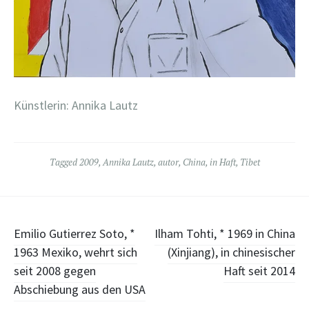
Künstlerin: Annika Lautz
Tagged
2009
,
Annika Lautz
,
autor
,
China
,
in Haft
,
Tibet
Post
Emilio Gutierrez Soto, *
Ilham Tohti, * 1969 in China
1963 Mexiko, wehrt sich
(Xinjiang), in chinesischer
navigation
seit 2008 gegen
Haft seit 2014
Abschiebung aus den USA