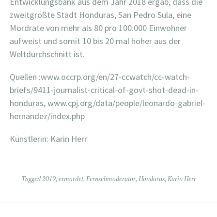
Entwicklungsbank aus dem Jahr 2018 ergab, dass die
zweitgrößte Stadt Honduras, San Pedro Sula, eine
Mordrate von mehr als 80 pro 100.000 Einwohner
aufweist und somit 10 bis 20 mal höher aus der
Weltdurchschnitt ist.
Quellen :www.occrp.org/en/27-ccwatch/cc-watch-
briefs/9411-journalist-critical-of-govt-shot-dead-in-
honduras, www.cpj.org/data/people/leonardo-gabriel-
hernandez/index.php
Künstlerin: Karin Herr
Tagged
2019
,
ermordet
,
Fernsehmoderator
,
Honduras
,
Karin Herr