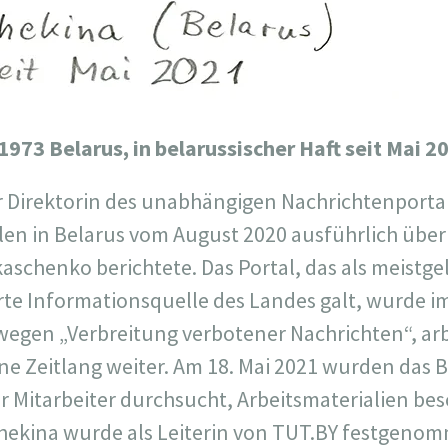
 1973 Belarus, in belarussischer Haft seit Mai 2
 Direktorin des unabhängigen Nachrichtenportal
en in Belarus vom August 2020 ausführlich über
aschenko berichtete. Das Portal, das als meistge
rte Informationsquelle des Landes galt, wurde i
 wegen „Verbreitung verbotener Nachrichten“, arb
ine Zeitlang weiter. Am 18. Mai 2021 wurden das 
 Mitarbeiter durchsucht, Arbeitsmaterialien be
Chekina wurde als Leiterin von TUT.BY festgeno