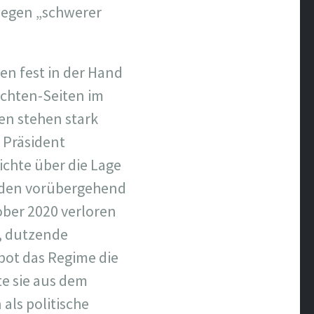
 wegen „schwerer
en fest in der Hand
ichten-Seiten im
en stehen stark
 Präsident
richte über die Lage
rden vorübergehend
ober 2020 verloren
, dutzende
rbot das Regime die
e sie aus dem
als politische