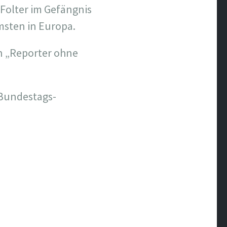
 Folter im Gefängnis
msten in Europa.
on „Reporter ohne
 Bundestags-