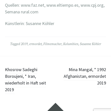
Quellen: www.faz.net, www.eltiempo.es, www.cpj.org,
Semana rural.com
Künstlerin: Susanne Köhler
Tagged
2019
,
ermordet
,
Filmemacher
,
Kolumbien
,
Susanne Köhler
Post
Khosrow Sadeghi
Mina Mangal, * 1992
Boroujeni, * Iran,
Afghanistan, ermordet
navigation
wiederholt in Haft seit
2019
2019
Widgets