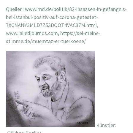
Quellen: www.rnd.de/politik/82-insassen-in-gefangnis-
bei-istanbul-positiv-auf-corona-getestet-
7XCNANY3MLD7Z53DOOT4VAC37M.html,
www.jailedjournos.com, https://sei-meine-
stimme.de/muemtaz-er-tuerkoene/
Künstler: