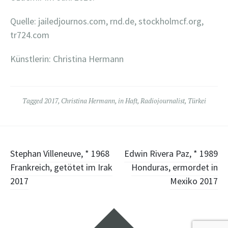
Quelle: jailedjournos.com, rnd.de, stockholmcf.org,
tr724.com
Künstlerin: Christina Hermann
Tagged
2017
,
Christina Hermann
,
in Haft
,
Radiojournalist
,
Türkei
Post
Stephan Villeneuve, * 1968
Edwin Rivera Paz, * 1989
Frankreich, getötet im Irak
Honduras, ermordet in
navigation
2017
Mexiko 2017
Widgets