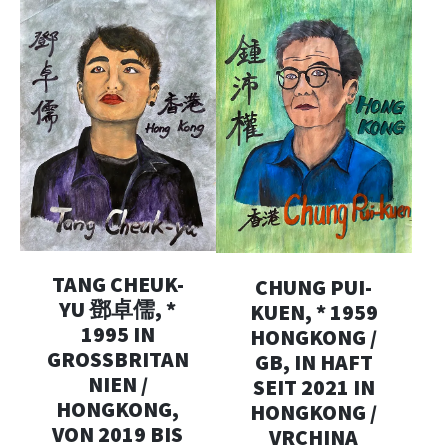
TANG CHEUK-
CHUNG PUI-
YU 鄧卓儒, *
KUEN, * 1959
1995 IN
HONGKONG /
GROSSBRITANN
GB, IN HAFT
IEN / H
SEIT 2021 IN
ONGKONG, V
HONGKONG /
ON 2019 BIS 2
VRCHINA