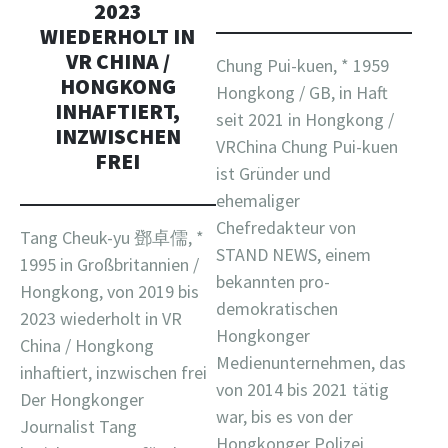
023 W
IEDERHOLT IN V
R CHINA / H
Chung Pui-kuen, * 1959
ONGKONG I
Hongkong / GB, in Haft
NHAFTIERT, I
seit 2021 in Hongkong /
NZWISCHEN F
VRChina Chung Pui-kuen
REI
ist Gründer und
ehemaliger
Chefredakteur von
Tang Cheuk-yu 鄧卓儒, *
STAND NEWS, einem
1995 in Großbritannien /
bekannten pro-
Hongkong, von 2019 bis
demokratischen
2023 wiederholt in VR
Hongkonger
China / Hongkong
Medienunternehmen, das
inhaftiert, inzwischen frei
von 2014 bis 2021 tätig
Der Hongkonger
war, bis es von der
Journalist Tang
Hongkonger Polizei