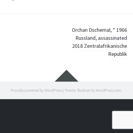
Post
Orchan Dschemal, * 1966
Russland, assassinated
navigation
2018 Zentralafrikanische
Republik
Widgets
Proudly powered by WordPress
|
Theme: Illustratr by
WordPress.com
.