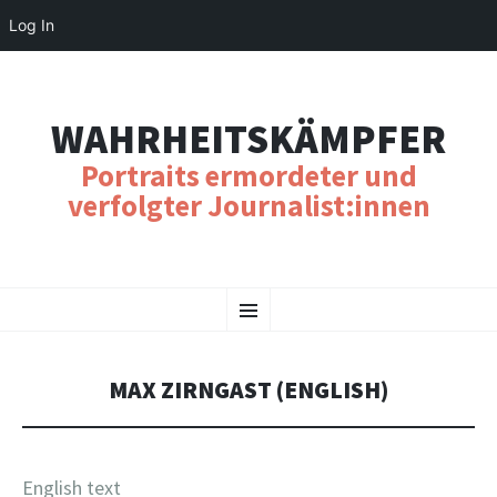
Log In
WAHRHEITSKÄMPFER
Portraits ermordeter und
verfolgter Journalist:innen
SKIP
Menu
TO
CONTENT
MAX ZIRNGAST (ENGLISH)
English text