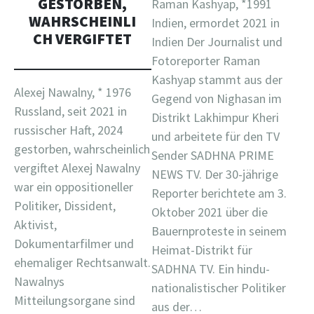
GESTORBEN,
Raman Kashyap, *1991
WAHRSCHEINLI
Indien, ermordet 2021 in
CH VERGIFTET
Indien Der Journalist und
Fotoreporter Raman
Kashyap stammt aus der
Alexej Nawalny, * 1976
Gegend von Nighasan im
Russland, seit 2021 in
Distrikt Lakhimpur Kheri
russischer Haft, 2024
und arbeitete für den TV
gestorben, wahrscheinlich
Sender SADHNA PRIME
vergiftet Alexej Nawalny
NEWS TV. Der 30-jährige
war ein oppositioneller
Reporter berichtete am 3.
Politiker, Dissident,
Oktober 2021 über die
Aktivist,
Bauernproteste in seinem
Dokumentarfilmer und
Heimat-Distrikt für
ehemaliger Rechtsanwalt.
SADHNA TV. Ein hindu-
Nawalnys
nationalistischer Politiker
Mitteilungsorgane sind
aus der…