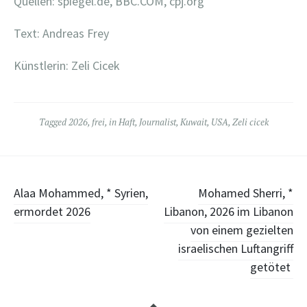
Quellen: spiegel.de, BBC.COM, cpj.org
Text: Andreas Frey
Künstlerin: Zeli Cicek
Tagged
2026
,
frei
,
in Haft
,
Journalist
,
Kuwait
,
USA
,
Zeli cicek
Post
Alaa Mohammed, * Syrien,
Mohamed Sherri, *
ermordet 2026
Libanon, 2026 im Libanon
navigation
von einem gezielten
israelischen Luftangriff
getötet