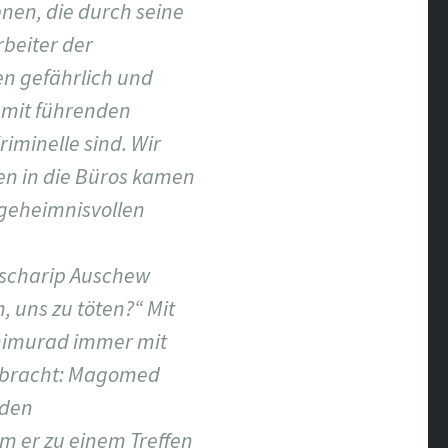
enen, die durch seine
beiter der
en gefährlich und
n mit führenden
iminelle sind. Wir
n in die Büros kamen
geheimnisvollen
akscharip Auschew
 uns zu töten?“ Mit
chimurad immer mit
gebracht: Magomed
 den
m er zu einem Treffen