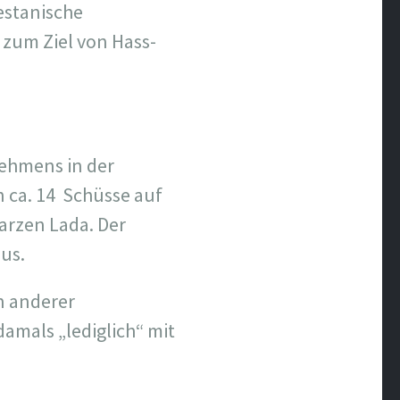
estanische
zum Ziel von Hass-
nehmens in der
 ca. 14 Schüsse auf
arzen Lada. Der
us.
n anderer
amals „lediglich“ mit