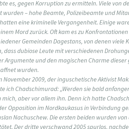
te es, gegen Korruption zu ermitteln. Viele von d
t wurden – hohe Beamte, Polizeibeamte und Mitar
hatten eine kriminelle Vergangenheit. Einige war
 einem Mord zurück. Oft kam es zu Konfrontatione
hiedener Gemeinden Dagestans, von denen viele Kr
 dass dubiose Leute mit verschiedenen Drohunge
der Argumente und den magischen Charme dieser 
affnet wurden.
 im November 2009, der inguschetische Aktivist M
te ich Chadschimurad: „Werden sie bald anfangen,
h mich, aber vor allem ihn. Denn ich hatte Chads
 der Opposition im Nordkaukasus in Verbindung 
uslan Nachuschew. Die ersten beiden wurden von
tötet. Der dritte verschwand 2005 spurlos, nachde