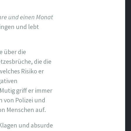
ahre und einen Monat
ringen und lebt
e über die
tzesbrüche, die die
welches Risiko er
gativen
utig griff er immer
 von Polizei und
von Menschen auf.
 Klagen und absurde