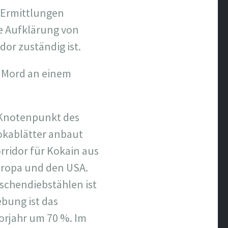
n Ermittlungen
ie Aufklärung von
or zuständig ist.
n Mord an einem
 Knotenpunkt des
okablätter anbaut
rridor für Kokain aus
uropa und den USA.
aschendiebstählen ist
bung ist das
Vorjahr um 70 %. Im