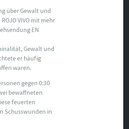
ng über Gewalt und
L ROJO VIVO mit mehr
nsehsendung EN
minalität, Gewalt und
chtete er häufig
roffen waren.
rsonen gegen 0:30
zwei bewaffneten
iese feuerten
ren Schusswunden in