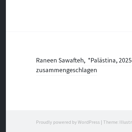
Post
Raneen Sawafteh, *Palästina, 202
zusammengeschlagen
navigation
Proudly powered by WordPress
|
Theme: Illust