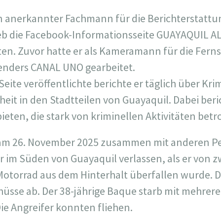
n anerkannter Fachmann für die Berichterstattu
rieb die Facebook-Informationsseite GUAYAQUIL A
ten. Zuvor hatte er als Kameramann für die Fer
nders CANAL UNO gearbeitet.
eite veröffentlichte berichte er täglich über Kri
rheit in den Stadtteilen von Guayaquil. Dabei beri
bieten, die stark von kriminellen Aktivitäten bet
am 26. November 2025 zusammen mit anderen Pe
er im Süden von Guayaquil verlassen, als er von 
otorrad aus dem Hinterhalt überfallen wurde. D
hüsse ab. Der 38-jährige Baque starb mit mehre
e Angreifer konnten fliehen.