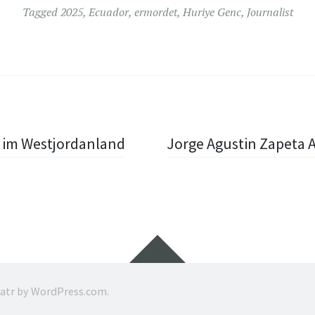
Tagged
2025
,
Ecuador
,
ermordet
,
Huriye Genc
,
Journalist
5 im Westjordanland
Jorge Agustin Zapeta A
Widgets
ratr by
WordPress.com
.