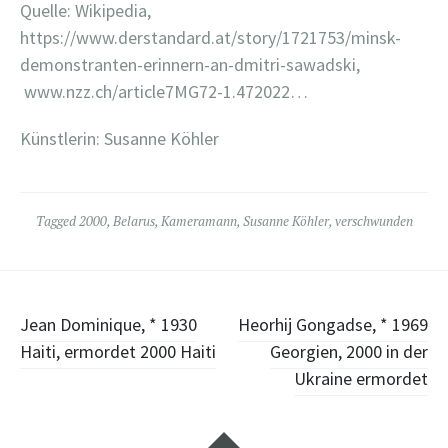
Quelle: Wikipedia,
https://www.derstandard.at/story/1721753/minsk-
demonstranten-erinnern-an-dmitri-sawadski,
www.nzz.ch/article7MG72-1.472022…
Künstlerin: Susanne Köhler
Tagged
2000
,
Belarus
,
Kameramann
,
Susanne Köhler
,
verschwunden
Post
Jean Dominique, * 1930
Heorhij Gongadse, * 1969
Haiti, ermordet 2000 Haiti
Georgien, 2000 in der
navigation
Ukraine ermordet
Widgets