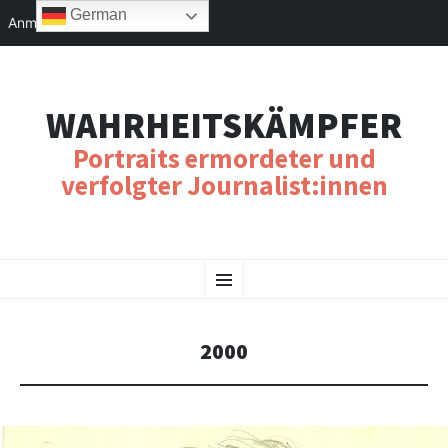
German
Anmelden
WAHRHEITSKÄMPFER
Portraits ermordeter und
verfolgter Journalist:innen
SKIP
Menu
TO
CONTENT
2000